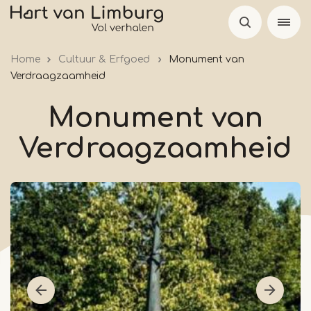
Overslaan
en
naar
Home
Cultuur & Erfgoed
Monument van
de
Verdraagzaamheid
inhoud
gaan
Monument van
Verdraagzaamheid