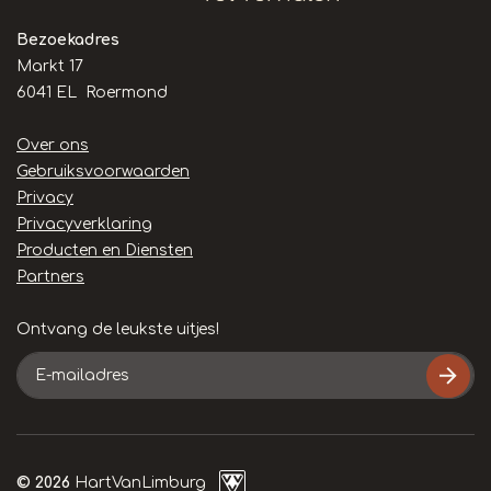
Bezoekadres
Markt 17
6041 EL Roermond
Handige
Over ons
links
Gebruiksvoorwaarden
Privacy
Privacyverklaring
Producten en Diensten
Partners
Ontvang de leukste uitjes!
E-
mailadres
© 2026
HartVanLimburg