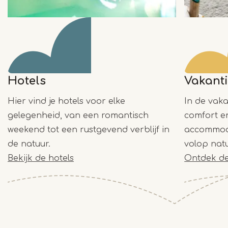
Hotels
Vakant
Hier vind je hotels voor elke
In de vaka
gelegenheid, van een romantisch
comfort e
weekend tot een rustgevend verblijf in
accommoda
de natuur.
volop natu
Bekijk de hotels
Ontdek de