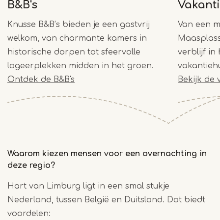
B&B's
Vakant
Knusse B&B’s bieden je een gastvrij
Van een mo
welkom, van charmante kamers in
Maasplass
historische dorpen tot sfeervolle
verblijf in
logeerplekken midden in het groen.
vakantiehu
Ontdek de B&B's
Bekijk de
Waarom kiezen mensen voor een overnachting in
deze regio?
Hart van Limburg ligt in een smal stukje
Nederland, tussen België en Duitsland. Dat biedt
voordelen: