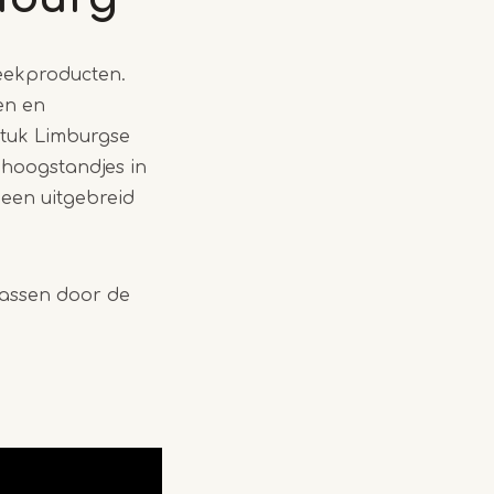
reekproducten.
en en
stuk Limburgse
 hoogstandjes in
 een uitgebreid
rassen door de