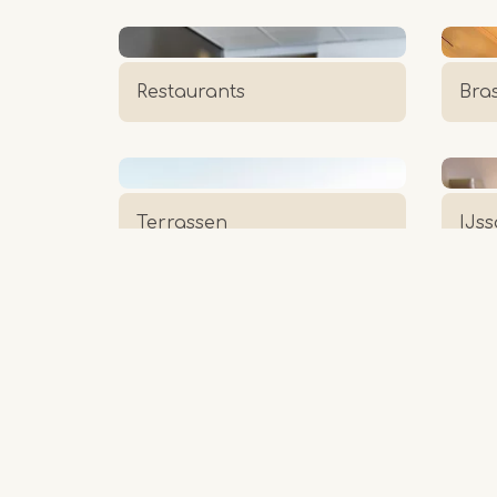
Restaurants
Bra
Terrassen
IJss
Partycentrum -
Str
Zalenverhuur