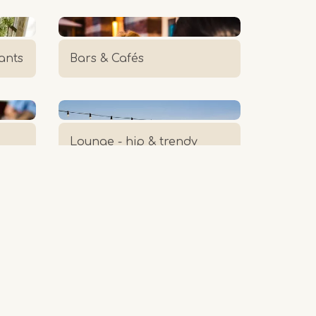
ants
Bars & Cafés
Lounge - hip & trendy