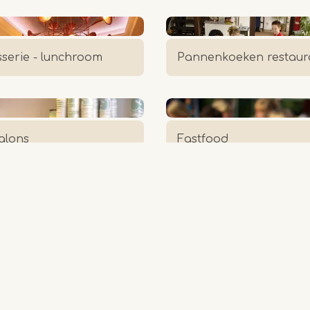
sserie - lunchroom
Pannenkoeken restaur
alons
Fastfood
eekproducten
High tea en catering