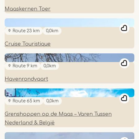
Maaskernen Toer
Route 23 km
0,0km
Cruise Touristique
Route 9 km
0,0km
Havenrondvaart
Route 65 km
0,0km
Grenshoppen op de Maas – Varen Tussen
Nederland & België