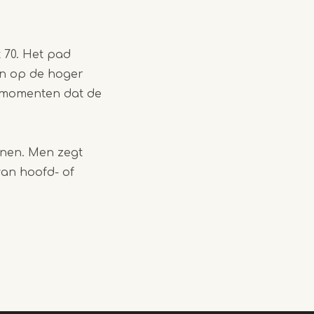
 70. Het pad
en op de hoger
p momenten dat de
nnen. Men zegt
van hoofd- of