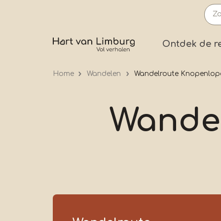
Overslaan
en
naar
Prima
Ontdek de r
de
inhoud
Home
Wandelen
Wandelroute Knopenlop
gaan
Wandel