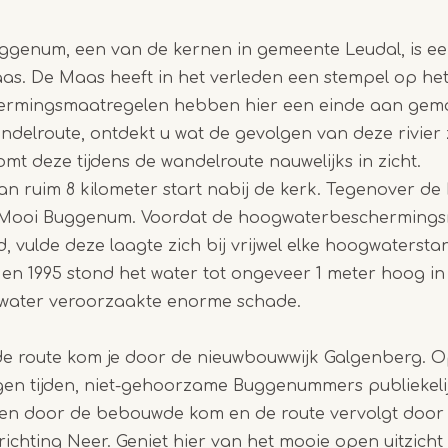
uggenum, een van de kernen in gemeente Leudal, is 
Item
as. De Maas heeft in het verleden een stempel op he
1
rmingsmaatregelen hebben hier een einde aan gemaa
of
elroute, ontdekt u wat de gevolgen van deze rivier 
4
omt deze tijdens de wandelroute nauwelijks in zicht.
n ruim 8 kilometer start nabij de kerk. Tegenover de 
: Mooi Buggenum. Voordat de hoogwaterbescherming
, vulde deze laagte zich bij vrijwel elke hoogwaters
3 en 1995 stond het water tot ongeveer 1 meter hoog i
 water veroorzaakte enorme schade.
 de route kom je door de nieuwbouwwijk Galgenberg. O
gen tijden, niet-gehoorzame Buggenummers publiekelij
en door de bebouwde kom en de route vervolgt door
chting Neer. Geniet hier van het mooie open uitzicht