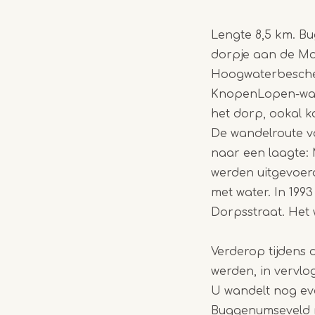
Lengte 8,5 km. B
dorpje aan de Ma
Hoogwaterbesche
KnopenLopen-wand
het dorp, ookal k
De wandelroute va
naar een laagte
werden uitgevoerd
met water. In 199
Dorpsstraat. Het
Verderop tijdens
werden, in vervlo
U wandelt nog ev
Buggenumseveld ri