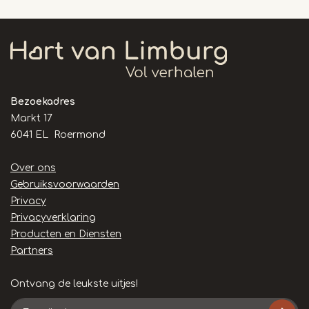
Bezoekadres
Markt 17
6041 EL Roermond
Handige
Over ons
links
Gebruiksvoorwaarden
Privacy
Privacyverklaring
Producten en Diensten
Partners
Ontvang de leukste uitjes!
E-