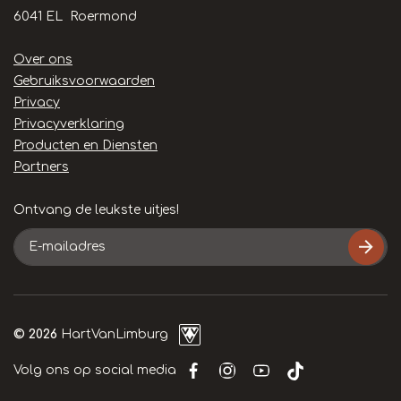
6041 EL Roermond
Handige
Over ons
links
Gebruiksvoorwaarden
Privacy
Privacyverklaring
Producten en Diensten
Partners
Ontvang de leukste uitjes!
E-
mailadres
© 2026
HartVanLimburg
Volg ons op social media