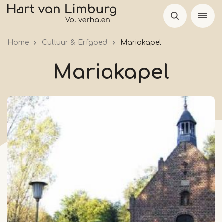
Overslaan
en
naar
Home
Cultuur & Erfgoed
Mariakapel
de
inhoud
Mariakapel
gaan