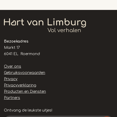
Bezoekadres
Markt 17
6041 EL Roermond
Handige
Over ons
links
Gebruiksvoorwaarden
Privacy
Privacyverklaring
Producten en Diensten
Partners
Ontvang de leukste uitjes!