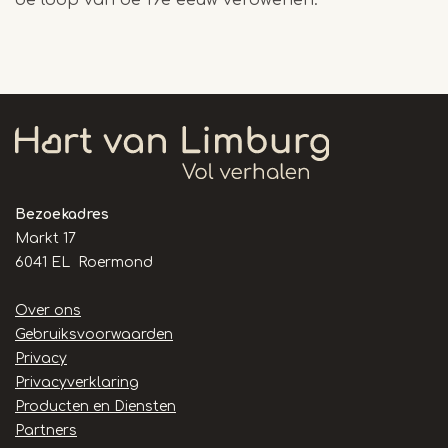
de loop van de 19e eeuw verdwenen.
Bezoekadres
Markt 17
6041 EL Roermond
Handige
Over ons
links
Gebruiksvoorwaarden
Privacy
Privacyverklaring
Producten en Diensten
Partners