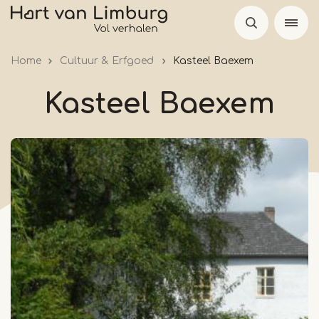
Overslaan
en
naar
Home
Cultuur & Erfgoed
Kasteel Baexem
de
inhoud
Kasteel Baexem
gaan