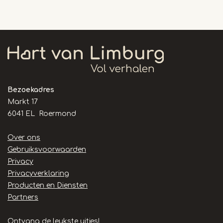
Bezoekadres
Markt 17
6041 EL Roermond
Handige
Over ons
links
Gebruiksvoorwaarden
Privacy
Privacyverklaring
Producten en Diensten
Partners
Ontvang de leukste uitjes!