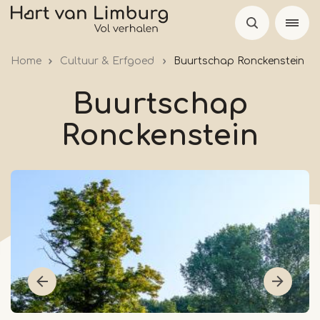
Overslaan
en
naar
Home
Cultuur & Erfgoed
Buurtschap Ronckenstein
de
inhoud
Buurtschap
gaan
Ronckenstein