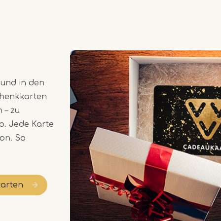
 und in den
chenkkarten
 – zu
o. Jede Karte
ion. So
karten