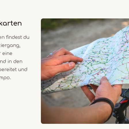
karten
n findest du
ziergang,
r eine
und in den
bereitet und
empo.