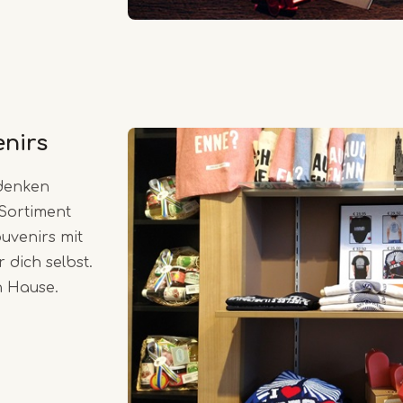
enirs
ndenken
 Sortiment
ouvenirs mit
 dich selbst.
h Hause.