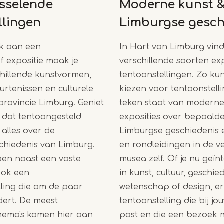
isselende
Moderne kunst 
llingen
Limburgse gesch
k aan een
In Hart van Limburg vind 
of expositie maak je
verschillende soorten exp
chillende kunstvormen,
tentoonstellingen. Zo kun
urtenissen en culturele
kiezen voor tentoonstelli
 provincie Limburg. Geniet
teken staat van moderne
 dat tentoongesteld
exposities over bepaalde
 alles over de
Limburgse geschiedenis
schiedenis van Limburg.
en rondleidingen in de v
en naast een vaste
musea zelf. Of je nu geïn
ook een
in kunst, cultuur, geschie
lling die om de paar
wetenschap of design, er i
ert. De meest
tentoonstelling die bij jo
hema's komen hier aan
past en die een bezoek