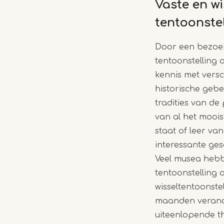
Vaste en w
tentoonste
Door een bezoe
tentoonstelling 
kennis met vers
historische gebe
tradities van de
van al het moois
staat of leer van
interessante ge
Veel musea hebb
tentoonstelling 
wisseltentoonste
maanden verand
uiteenlopende t