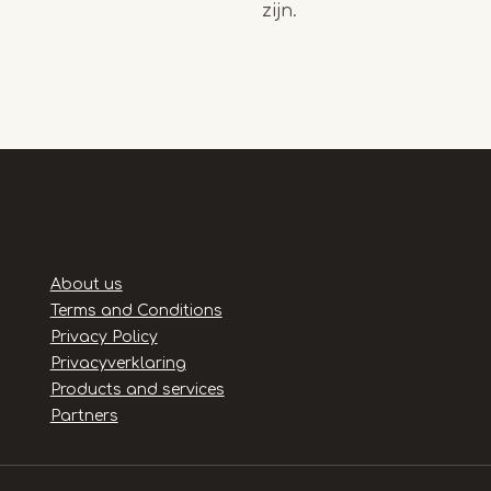
zijn.
Handige
About us
links
Terms and Conditions
Privacy Policy
Privacyverklaring
Products and services
Partners