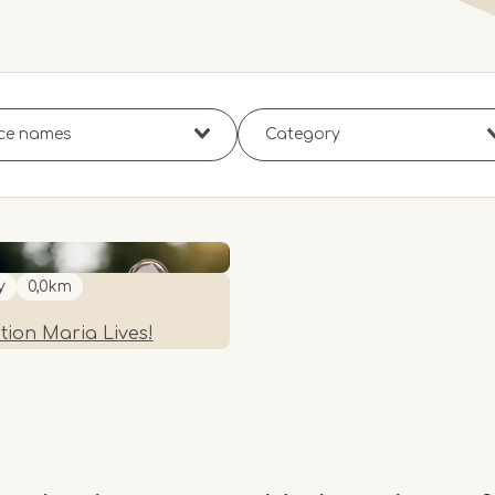
y
0,0km
tion Maria Lives!