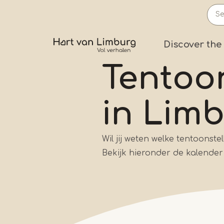
Skip
to
main
Prima
Discover the
content
Tentoo
in Lim
Wil jij weten welke tentoonste
Bekijk hieronder de kalender