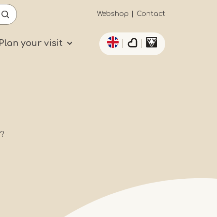
Secundaïre
Webshop
Contact
List additional actio
navigatie
Plan your visit
g?