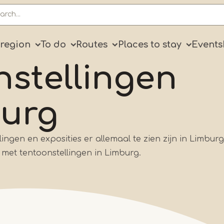
ry
 region
To do
Routes
Places to stay
Events
nstellingen
burg
llingen en exposities er allemaal te zien zijn in Limbur
 met tentoonstellingen in Limburg.