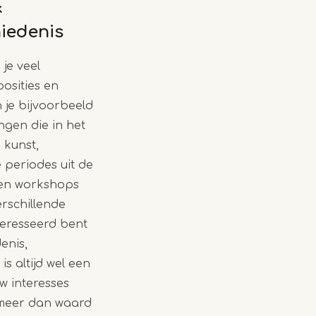
&
iedenis
je veel
osities en
 je bijvoorbeeld
ngen die in het
 kunst,
 periodes uit de
 en workshops
erschillende
teresseerd bent
denis,
s altijd wel een
uw interesses
 meer dan waard